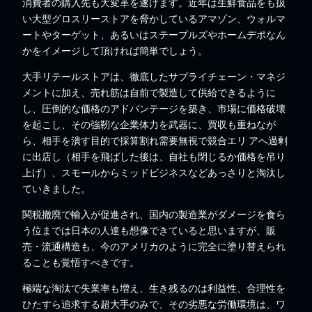
消費者の購入先も大変革を遂げます。近年は生鮮食品をも扱
い大型グロスリーストアを脅かしているアマゾン、ウォルマ
ートやターゲット、あるいはステープルズやホームデポなん
かをイメージして頂ければ簡単でしょう。
大手リテールストアは、徹底したサプライチェーン・マネジ
メントに加え、売れ筋は自前で製造して供給できるように
し、圧倒的な価格のアドバンテージを築き、市場に価格破壊
を起こし、その強靭な企業体力を武器に、買収も重ねなが
ら、相手を潰す目的で採算割れ需要無視で競合エリ アへ過剰
に出店し（相手を飛ばした後は、自社も閉じるか価格を吊り
上げ）、スモールからミッドビジネスなどあっさりと淘汰し
ていきました。
関税撤廃で輸入が促進され、国内の製造業がダメージを食ら
う位までは日本の人達も想像できていると思いますが、販
売・流通構造も、今のアメリカのように完全に塗り替えられ
ることも覚悟すべきです。
極端な淘汰で失業率も増え、生き残るのは利益性、合理性を
ひたすら追求する超大手のみで、その劣悪な労働環境は、ワ