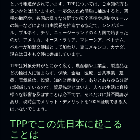
という報道がされています。TPPについては、ご承知の方も
多いかとは思いますが、一応念のため簡単に補足すると、関
税の撤廃や、各国の様々な分野での安全基準や規制やルール
の統一などにより自由貿易を推進する協定で、シンガポー
ル、ブルネイ、チリ、ニュージーランドの４カ国で始まった
のが、アメリカ、オーストラリア、マレーシア、ベトナム、
ペルーが加盟交渉国として加わり、更にメキシコ、カナダ、
現在は日本も交渉に参加しています。
TPPは対象分野がとにかく広く、農産物や工業品、製造品な
どの輸出入に留まらず、保険、金融、医療、公共事業、建
築、電気通信、投資、知的財産権など、ありとあらゆる分野
に関係しているので、貿易協定とはいえ、人々の生活に直接
様々な影響を及ぼすことは必至です。それだけに賛否両論が
あり、現時点でメリット・デメリットを100％証明できる人
はいないでしょう。
TPPでこの先日本に起こる
ことは