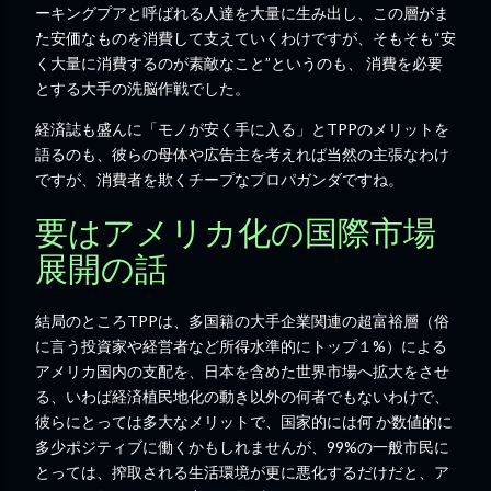
ーキングプアと呼ばれる人達を大量に生み出し、この層がま
た安価なものを消費して支えていくわけですが、そもそも“安
く大量に消費するのが素敵なこと”というのも、 消費を必要
とする大手の洗脳作戦でした。
経済誌も盛んに「モノが安く手に入る」とTPPのメリットを
語るのも、彼らの母体や広告主を考えれば当然の主張なわけ
ですが、消費者を欺くチープなプロパガンダですね。
要はアメリカ化の国際市場
展開の話
結局のところTPPは、多国籍の大手企業関連の超富裕層（俗
に言う投資家や経営者など所得水準的にトップ１%）による
アメリカ国内の支配を、日本を含めた世界市場へ拡大をさせ
る、いわば経済植民地化の動き以外の何者でもないわけで、
彼らにとっては多大なメリットで、国家的には何 か数値的に
多少ポジティブに働くかもしれませんが、99%の一般市民に
とっては、搾取される生活環境が更に悪化するだけだと、ア