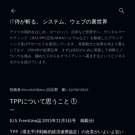
スキップしてメイン コンテンツに移動
IT侍が斬る。 システム、ウェブの裏世界
アメリカ国内をはじめ、ヨーロッパ、日本など世界中へ、デジタルマー
ケティング（SEO/ PPC広告/SMM/バイラルなど）を駆使したブランデ
ィング及びITサービスを提供しています。 実践能力と結果を何より重ん
じており、2001年の起業以来、まずは自社のために実践して経験とノ
ウハウを積み、極めたスキルをクライアントへ還元するというビジネス
モデルを続けています。
投稿者
Hiroshi Hibino (日比野 泰)
12/02/2015
TPPについて思うこと ①
(U.S. FrontLine誌 2015年11月5日号 掲載分)
TPP（環太平洋戦略的経済連携協定）の合意がいよいよ近い