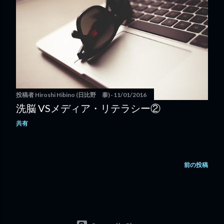
投稿者
Hiroshi Hibino (日比野 泰)
11/01/2016
洗脳 VSメディア・リテラシー②
共有
前の投稿